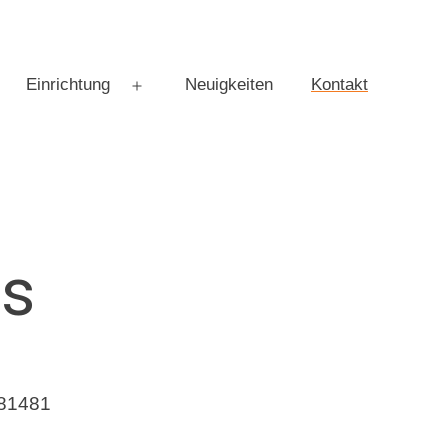
Einrichtung
Neuigkeiten
Kontakt
Menü
öffnen
ns
 81481