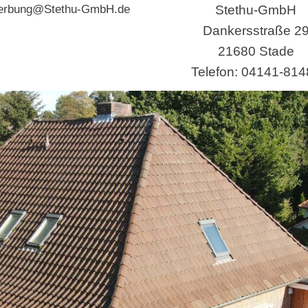
erbung@Stethu-GmbH.de
Stethu-GmbH
Dankersstraße 2
21680 Stade
Telefon: 04141-814