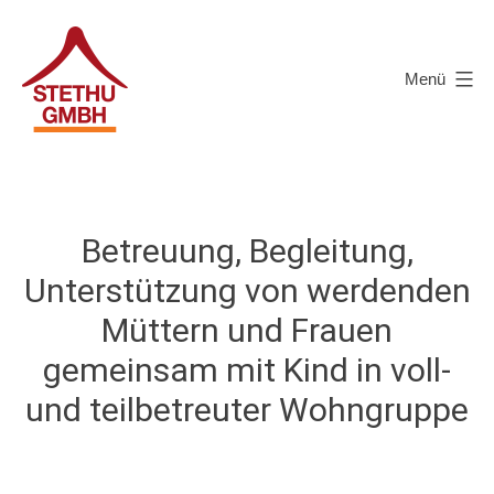
Zum
Inhalt
Menü
springen
Stethu-
GmbH
-
Betreuung, Begleitung,
Ihr
Träger
Unterstützung von werdenden
für
Müttern und Frauen
Mutter
gemeinsam mit Kind in voll-
Kind
und teilbetreuter Wohngruppe
Wohngruppen
in
Stade